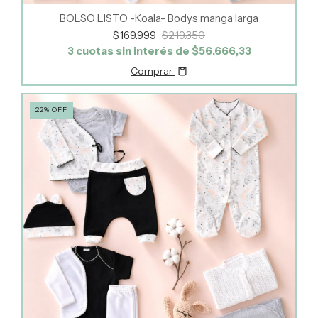
BOLSO LISTO -Koala- Bodys manga larga
$169.999
$219.350
3
cuotas sin interés de
$56.666,33
Comprar
22
%
OFF