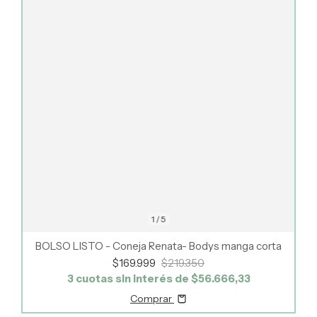
1
/
5
BOLSO LISTO - Coneja Renata- Bodys manga corta
$169.999
$219.350
3
cuotas sin interés de
$56.666,33
Comprar