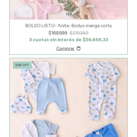
1
/
3
BOLSO LISTO- Anita- Bodys manga corta
$169.999
$219.350
3
cuotas sin interés de
$56.666,33
Comprar
22
%
OFF