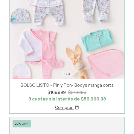
1
/
4
BOLSO LISTO - Pin y Pon- Bodys manga corta
$169.999
$219.350
3
cuotas sin interés de
$56.666,33
Comprar
22
%
OFF