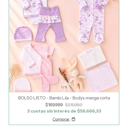
1
/
5
BOLSO LISTO - Bambi Lila - Bodys manga corta
$169.999
$219.350
3
cuotas sin interés de
$56.666,33
Comprar