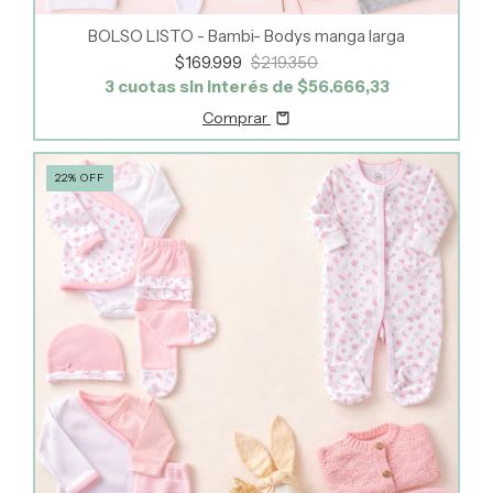
BOLSO LISTO - Bambi- Bodys manga larga
$169.999
$219.350
3
cuotas sin interés de
$56.666,33
Comprar
22
%
OFF