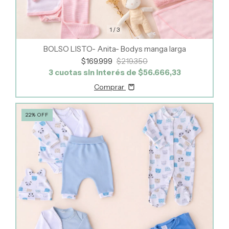
1
/
3
BOLSO LISTO- Anita- Bodys manga larga
$169.999
$219.350
3
cuotas sin interés de
$56.666,33
Comprar
22
%
OFF