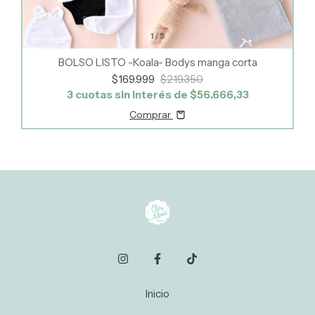
1
/
5
BOLSO LISTO -Koala- Bodys manga corta
$169.999
$219.350
3
cuotas sin interés de
$56.666,33
Comprar
Inicio