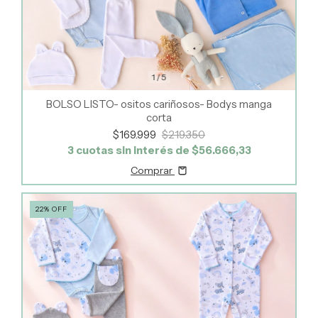
1
/
5
BOLSO LISTO- ositos cariñosos- Bodys manga
corta
$169.999
$219.350
3
cuotas sin interés de
$56.666,33
Comprar
22
%
OFF