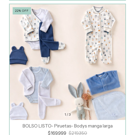
22
%
OFF
1
/
3
BOLSO LISTO- Piruetas- Bodys manga larga
$169.999
$219.350