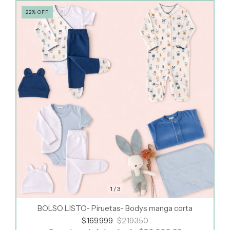
22
%
OFF
1
/
3
BOLSO LISTO- Piruetas- Bodys manga corta
$169.999
$219.350