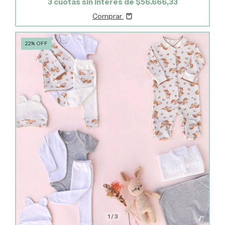
3
cuotas sin interés de
$56.666,33
Comprar
22
%
OFF
1
/
3