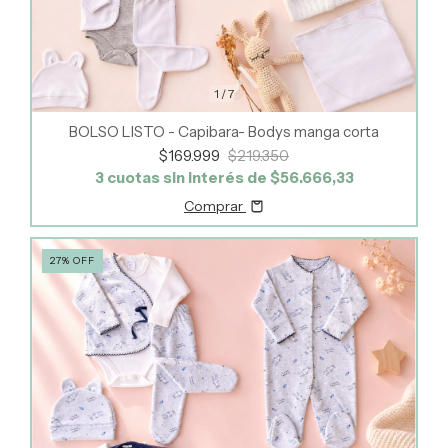
1
/
7
BOLSO LISTO - Capibara- Bodys manga corta
$169.999
$219.350
3
cuotas sin interés de
$56.666,33
Comprar
27
%
OFF