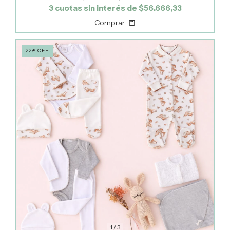
3
cuotas sin interés de
$56.666,33
Comprar
22
%
OFF
1
/
3