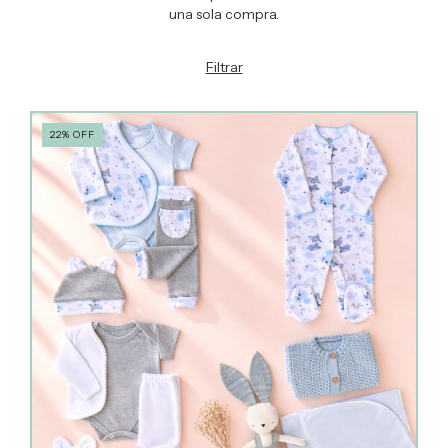
una sola compra.
Filtrar
22
%
OFF