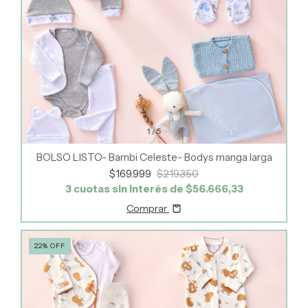
1
/
5
BOLSO LISTO- Bambi Celeste- Bodys manga larga
$169.999
$219.350
3
cuotas sin interés de
$56.666,33
Comprar
22
%
OFF