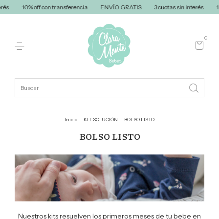
NVÍO GRATIS
3 cuotas sin interés
10% off con transferencia
ENVÍO GR
0
Inicio
.
KIT SOLUCIÓN
.
BOLSO LISTO
BOLSO LISTO
Nuestros kits resuelven los primeros meses de tu bebe en