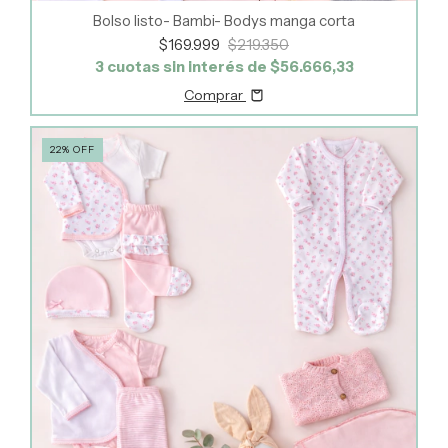
Bolso listo- Bambi- Bodys manga corta
$169.999
$219.350
3
cuotas sin interés de
$56.666,33
Comprar
22
%
OFF