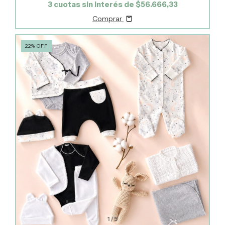
3
cuotas sin interés de
$56.666,33
Comprar
22
%
OFF
1
/
5