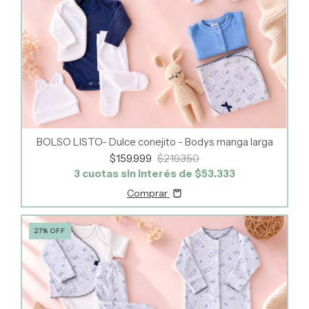
BOLSO LISTO- Dulce conejito - Bodys manga larga
$159.999
$219.350
3
cuotas sin interés de
$53.333
Comprar
27
%
OFF