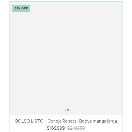
22
%
OFF
1
/
5
BOLSO LISTO - Coneja Renata- Bodys manga larga
$169.999
$219.350