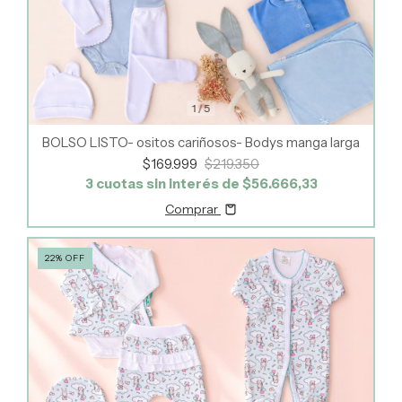
1
/
5
BOLSO LISTO- ositos cariñosos- Bodys manga larga
$169.999
$219.350
3
cuotas sin interés de
$56.666,33
Comprar
22
%
OFF