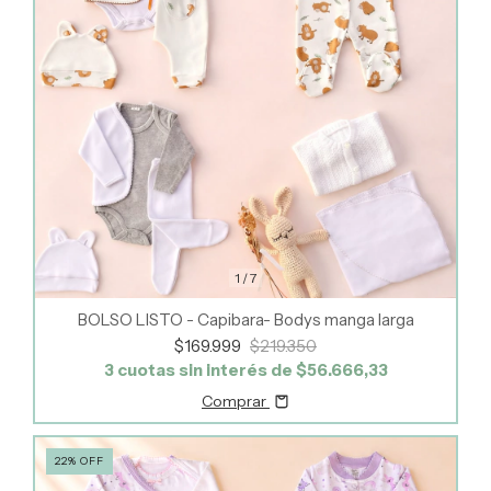
1
/
7
BOLSO LISTO - Capibara- Bodys manga larga
$169.999
$219.350
3
cuotas sin interés de
$56.666,33
Comprar
22
%
OFF