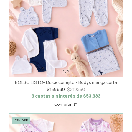
1
/
3
BOLSO LISTO- Dulce conejito - Bodys manga corta
$159.999
$219.350
3
cuotas sin interés de
$53.333
Comprar
22
%
OFF