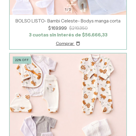
1
/
5
BOLSO LISTO- Bambi Celeste- Bodys manga corta
$169.999
$219.350
3
cuotas sin interés de
$56.666,33
Comprar
22
%
OFF