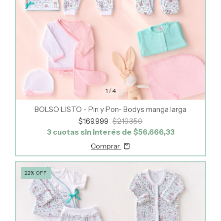
1
/
4
BOLSO LISTO - Pin y Pon- Bodys manga larga
$169.999
$219.350
3
cuotas sin interés de
$56.666,33
Comprar
22
%
OFF