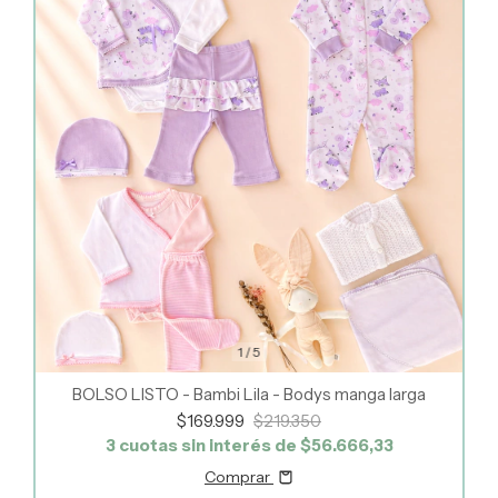
1
/
5
BOLSO LISTO - Bambi Lila - Bodys manga larga
$169.999
$219.350
3
cuotas sin interés de
$56.666,33
Comprar