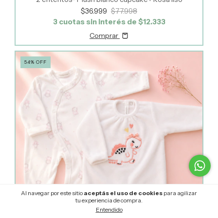
$36.999
$77.998
3
cuotas sin interés de
$12.333
Comprar
54
%
OFF
Al navegar por este sitio
aceptás el uso de cookies
para agilizar
tu experiencia de compra.
Entendido