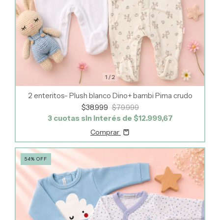
1
/
2
2 enteritos- Plush blanco Dino+ bambi Pima crudo
$38.999
$79.999
3
cuotas sin interés de
$12.999,67
Comprar
54
%
OFF