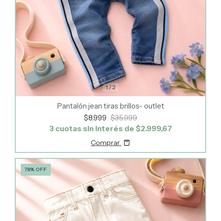
1
/
2
Pantalón jean tiras brillos- outlet
$8.999
$35.999
3
cuotas sin interés de
$2.999,67
Comprar
78
%
OFF