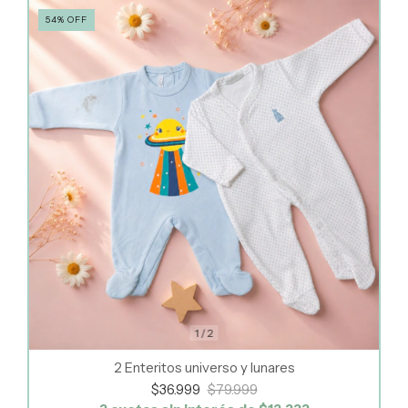
54
%
OFF
1
/
2
2 Enteritos universo y lunares
$36.999
$79.999