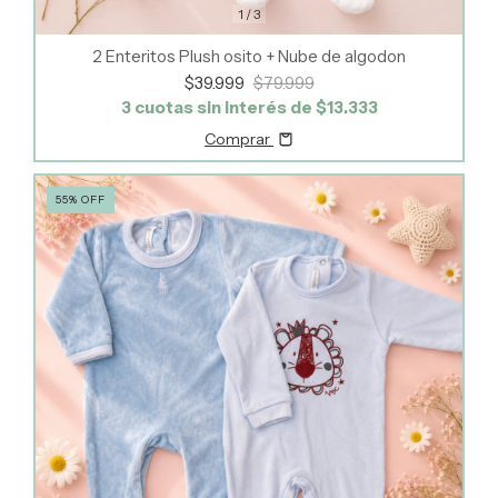
1
/
3
2 Enteritos Plush osito + Nube de algodon
$39.999
$79.999
3
cuotas sin interés de
$13.333
Comprar
55
%
OFF