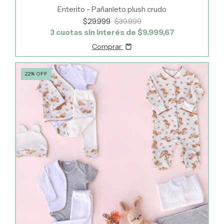
Enterito - Pañanleto plush crudo
$29.999
$39.999
3
cuotas sin interés de
$9.999,67
Comprar
22
%
OFF