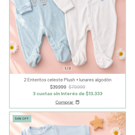
1
/
3
2 Enteritos celeste Plush + lunares algodón
$39.999
$79.999
3
cuotas sin interés de
$13.333
Comprar
54
%
OFF