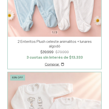
1
/
3
2 Enteritos Plush celeste animalitos + lunares
algodó
$39.999
$79.999
3
cuotas sin interés de
$13.333
Comprar
63
%
OFF