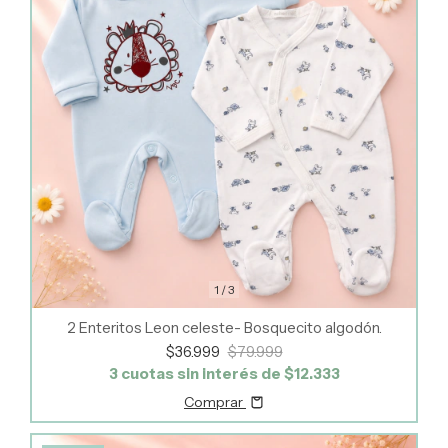
1
/
3
2 Enteritos Leon celeste- Bosquecito algodón.
$36.999
$79.999
3
cuotas sin interés de
$12.333
Comprar