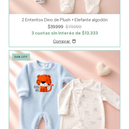
2 Enteritos Dino de Plush + Elefante algodón
$39.999
$79.999
3
cuotas sin interés de
$13.333
Comprar
54
%
OFF