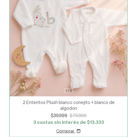
1
/
3
2 Enteritos Plush blanco conejito + blanco de
algodon
$39.999
$79.999
3
cuotas sin interés de
$13.333
Comprar