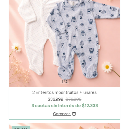
1
/
2
2 Enteritos mosntruitos.+ lunares
$36.999
$79.999
3
cuotas sin interés de
$12.333
Comprar